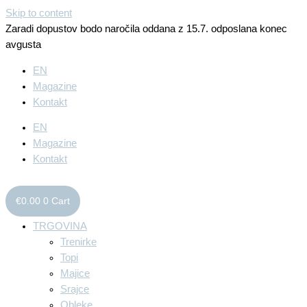
Skip to content
Zaradi dopustov bodo naročila oddana z 15.7. odposlana konec
avgusta
EN
Magazine
Kontakt
EN
Magazine
Kontakt
€
0.00
0
Cart
TRGOVINA
Trenirke
Topi
Majice
Srajce
Obleke