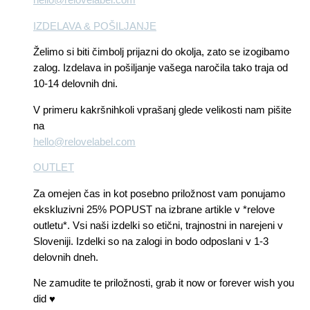
IZDELAVA & POŠILJANJE
Želimo si biti čimbolj prijazni do okolja, zato se izogibamo
zalog. Izdelava in pošiljanje vašega naročila tako traja od
10-14 delovnih dni.
V primeru kakršnihkoli vprašanj glede velikosti nam pišite
na
hello@relovelabel.com
OUTLET
Za omejen čas in kot posebno priložnost vam ponujamo
ekskluzivni 25% POPUST na izbrane artikle v *relove
outletu*. Vsi naši izdelki so etični, trajnostni in narejeni v
Sloveniji. Izdelki so na zalogi in bodo odposlani v 1-3
delovnih dneh.
Ne zamudite te priložnosti, grab it now or forever wish you
did ♥