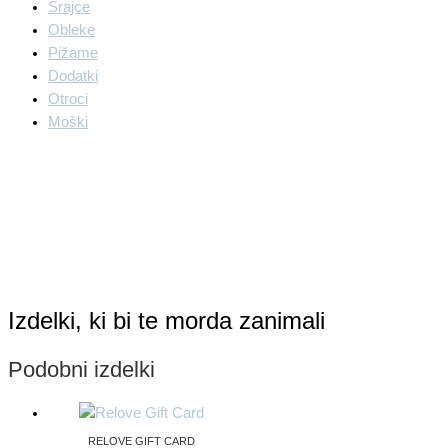
Srajce
Obleke
Pižame
Dodatki
Otroci
Moški
Izdelki, ki bi te morda zanimali
Podobni izdelki
RELOVE GIFT CARD