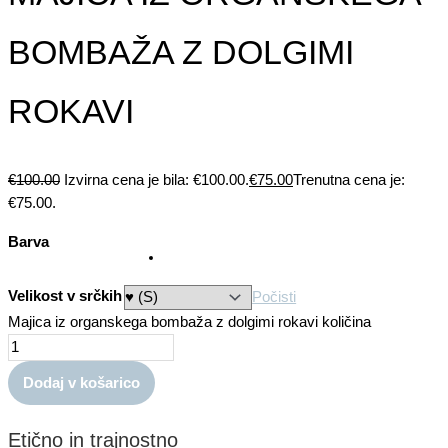
BOMBAŽA Z DOLGIMI
ROKAVI
€
100.00
Izvirna cena je bila: €100.00.
€
75.00
Trenutna cena je:
€75.00.
Barva
Velikost v srčkih
Počisti
Majica iz organskega bombaža z dolgimi rokavi količina
Dodaj v košarico
Etično in trajnostno