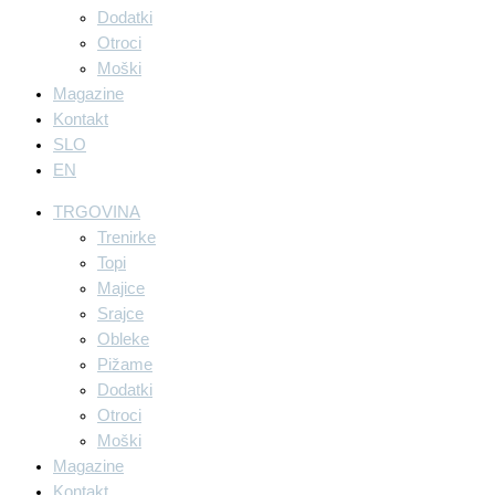
Dodatki
Otroci
Moški
Magazine
Kontakt
SLO
EN
TRGOVINA
Trenirke
Topi
Majice
Srajce
Obleke
Pižame
Dodatki
Otroci
Moški
Magazine
Kontakt