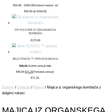
€
50.00
–
€
250.00
Cenovni razpon: od
€50.00 do €250.00
ZIP PULOVER IZ ORGANSKEGA
BOMBAŽA
€
175.00
BELA TENCEL™ OPRIJETA MAJICA
€
95.00
Izvirna cena je bila:
€95.00.
€
71.25
Trenutna cena je:
€71.25.
Domov
/
Oblačila
/
Majice
/ Majica iz organskega bombaža z
dolgimi rokavi
MAJICA IZ ORGANSKEGA