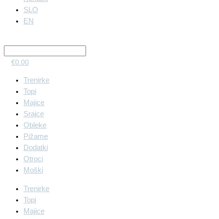
SLO
EN
€
0.00
Trenirke
Topi
Majice
Srajce
Obleke
Pižame
Dodatki
Otroci
Moški
Trenirke
Topi
Majice