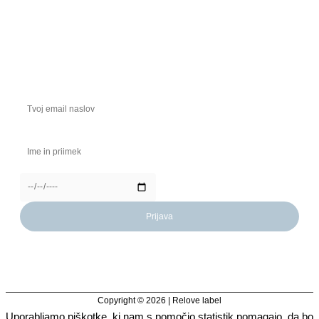
5% popust
Prejmi kodico za 5% popust & bodi ena izmed prvih,
ki izve vse o novostih in posebnih popustih!
Copyright © 2026 | Relove label
Uporabljamo piškotke, ki nam s pomočjo statistik pomagajo, da bo