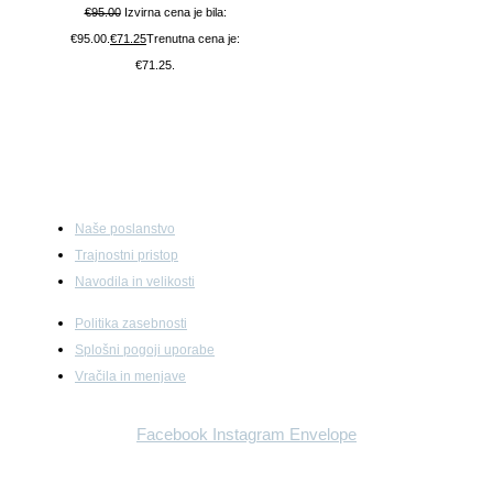
€
95.00
Izvirna cena je bila:
€95.00.
€
71.25
Trenutna cena je:
€71.25.
Hitre povezave
Naše poslanstvo
Trajnostni pristop
Navodila in velikosti
Politika zasebnosti
Splošni pogoji uporabe
Vračila in menjave
Facebook
Instagram
Envelope