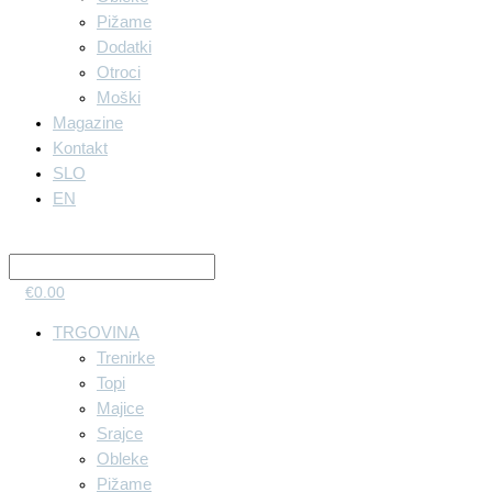
Pižame
Dodatki
Otroci
Moški
Magazine
Kontakt
SLO
EN
€
0.00
TRGOVINA
Trenirke
Topi
Majice
Srajce
Obleke
Pižame