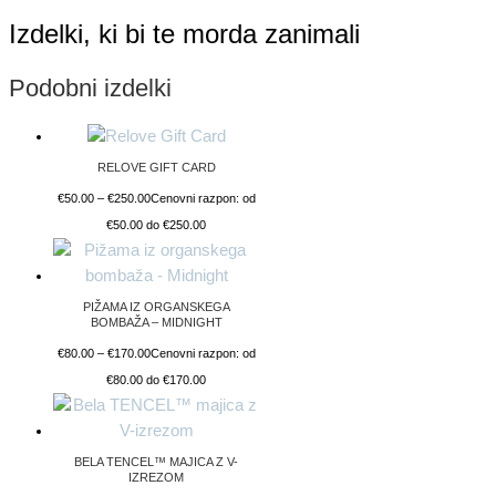
Izdelki, ki bi te morda zanimali
Podobni izdelki
RELOVE GIFT CARD
€
50.00
–
€
250.00
Cenovni razpon: od
€50.00 do €250.00
PIŽAMA IZ ORGANSKEGA
BOMBAŽA – MIDNIGHT
€
80.00
–
€
170.00
Cenovni razpon: od
€80.00 do €170.00
BELA TENCEL™ MAJICA Z V-
IZREZOM