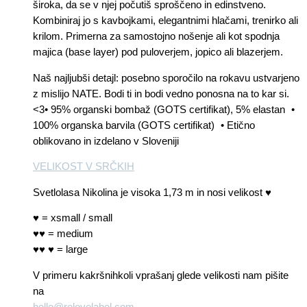
široka, da se v njej počutiš sproščeno in edinstveno.
Kombiniraj jo s kavbojkami, elegantnimi hlačami, trenirko ali
krilom. Primerna za samostojno nošenje ali kot spodnja
majica (base layer) pod puloverjem, jopico ali blazerjem.
Naš najljubši detajl: posebno sporočilo na rokavu ustvarjeno
z mislijo NATE. Bodi ti in bodi vedno ponosna na to kar si.
<3• 95% organski bombaž (GOTS certifikat), 5% elastan •
100% organska barvila (GOTS certifikat) • Etično
oblikovano in izdelano v Sloveniji
VELIKOST V SRČKIH
Svetlolasa Nikolina je visoka 1,73 m in nosi velikost ♥
♥ = xsmall / small
♥♥ = medium
♥♥ ♥ = large
V primeru kakršnihkoli vprašanj glede velikosti nam pišite
na
hello@relovelabel.com