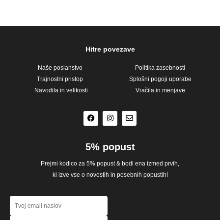
Hitre povezave
Naše poslanstvo
Politika zasebnosti
Trajnostni pristop
Splošni pogoji uporabe
Navodila in velikosti
Vračila in menjave
F
I
E
a
n
n
c
s
v
e
t
e
b
a
l
o
g
o
o
r
p
5% popust
k
a
e
m
Prejmi kodico za 5% popust & bodi ena izmed prvih,
ki izve vse o novostih in posebnih popustih!