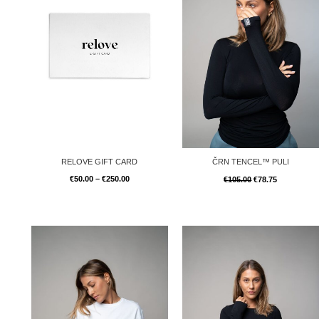
RELOVE GIFT CARD
ČRN TENCEL™ PULI
€
50.00
–
€
250.00
€
105.00
€
78.75
Izvirna
Trenutna
cena
cena
je
je:
bila:
€75.00.
€100.00.