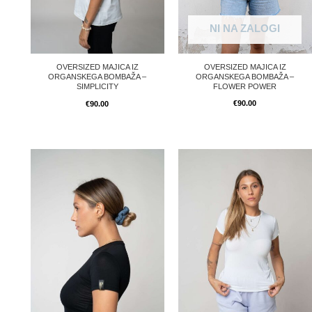
NI NA ZALOGI
OVERSIZED MAJICA IZ
OVERSIZED MAJICA IZ
ORGANSKEGA BOMBAŽA –
ORGANSKEGA BOMBAŽA –
FLOWER POWER
SIMPLICITY
€
90.00
€
90.00
Izvirna
Trenutna
Izvirna
Trenutna
cena
cena
cena
cena
je
je:
je
je:
bila:
€71.25.
bila:
€71.25.
€95.00.
€95.00.