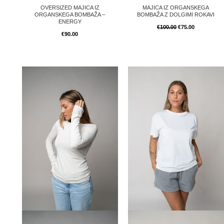
OVERSIZED MAJICA IZ
MAJICA IZ ORGANSKEGA
ORGANSKEGA BOMBAŽA –
BOMBAŽA Z DOLGIMI ROKAVI
ENERGY
€
100.00
€
75.00
€
90.00
Izvirna
Trenutna
cena
cena
je
je:
bila:
€75.00.
€100.00.